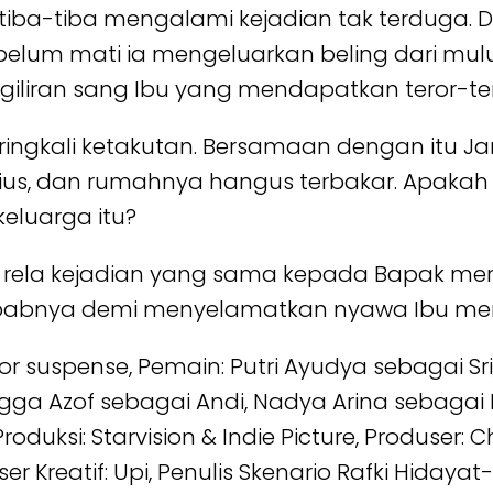
tiba-tiba mengalami kejadian tak terduga.
belum mati ia mengeluarkan beling dari mulu
ni giliran sang Ibu yang mendapatkan teror-te
eringkali ketakutan. Bersamaan dengan itu 
erius, dan rumahnya hangus terbakar. Apak
eluarga itu?
k rela kejadian yang sama kepada Bapak m
babnya demi menyelamatkan nyawa Ibu mere
ror suspense, Pemain: Putri Ayudya sebagai Sri
ga Azof sebagai Andi, Nadya Arina sebagai 
roduksi: Starvision & Indie Picture, Produser: 
ser Kreatif: Upi, Penulis Skenario Rafki Hidaya