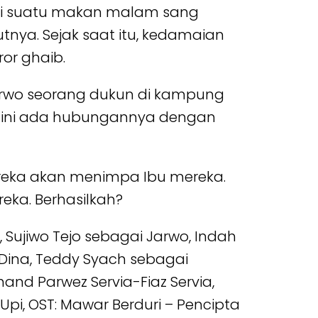
 Di suatu makan malam sang
tnya. Sejak saat itu, kedamaian
ror ghaib.
Jarwo seorang dukun di kampung
ah ini ada hubungannya dengan
ereka akan menimpa Ibu mereka.
ka. Berhasilkah?
, Sujiwo Tejo sebagai Jarwo, Indah
Dina, Teddy Syach sebagai
Chand Parwez Servia-Fiaz Servia,
t-Upi, OST: Mawar Berduri – Pencipta