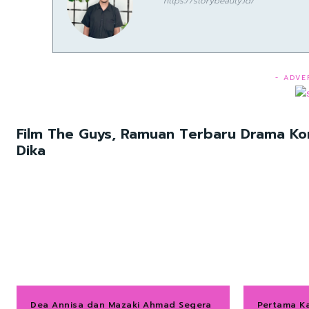
https://storybeauty.id/
- ADVE
Film The Guys, Ramuan Terbaru Drama Ko
Dika
Dea Annisa dan Mazaki Ahmad Segera
Pertama Ka