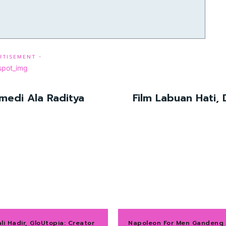
RTISEMENT -
medi Ala Raditya
Film Labuan Hati,
li Hadir, GloUtopia: Creator
Napoleon For Men Gandeng 