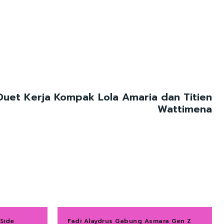
 Duet Kerja Kompak Lola Amaria dan Titien
Wattimena
Side
Fadi Alaydrus Gabung Asmara Gen Z