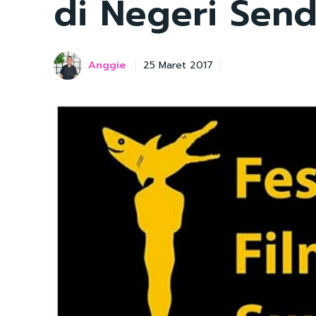
di Negeri Send
Anggie
25 Maret 2017