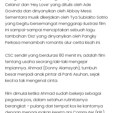
Celana’ dan ‘Hey Love’ yang ditulis oleh Ade
Govinda dan dinyanyikan oleh Abbay Messi.
Sementara musik dikerjakan oleh Tya Subiakto Satrio
yang begitu bersemangat menggarap ilustrasi film
ini sampai-sampai menciptakan sebuah lagu
tambahan ‘Dia’ yang dinyanyikan oleh Pangky
Perkasa menambah romantis alur cerita kisah ini.
CSC sendiri yang berdurasi 80 menit ini, adalah film
tentang usaha seorang laki-laki mengejar
impiannya. Ahmad (Donny Alamsyah), tumbuh
besar menjadi anak pintar di Panti Asuhan, sejak
kecil ia tak mengenal cinta.
Film dimulai ketika Ahmad sudah bekerja sebagai
pegawai pos, dalam setahun rutinitasnya
berangkat – pulang dari tempat kos ke kantornya
dengan menggunakan kereta api Commuter (KRL),