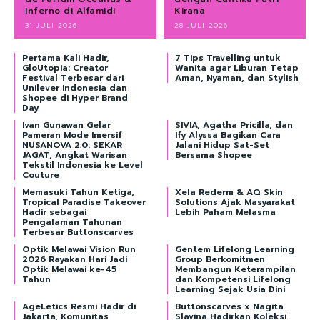
Inferno di Alfamidi
Kirana
31 JULI 2026
28 JULI 2026
Pertama Kali Hadir,
7 Tips Travelling untuk
GloUtopia: Creator
Wanita agar Liburan Tetap
Festival Terbesar dari
Aman, Nyaman, dan Stylish
Unilever Indonesia dan
Shopee di Hyper Brand
Day
Ivan Gunawan Gelar
SIVIA, Agatha Pricilla, dan
Pameran Mode Imersif
Ify Alyssa Bagikan Cara
NUSANOVA 2.0: SEKAR
Jalani Hidup Sat-Set
JAGAT, Angkat Warisan
Bersama Shopee
Tekstil Indonesia ke Level
Couture
Memasuki Tahun Ketiga,
Xela Rederm & AQ Skin
Tropical Paradise Takeover
Solutions Ajak Masyarakat
Hadir sebagai
Lebih Paham Melasma
Pengalaman Tahunan
Terbesar Buttonscarves
Optik Melawai Vision Run
Gentem Lifelong Learning
2026 Rayakan Hari Jadi
Group Berkomitmen
Optik Melawai ke-45
Membangun Keterampilan
Tahun
dan Kompetensi Lifelong
Learning Sejak Usia Dini
AgeLetics Resmi Hadir di
Buttonscarves x Nagita
Jakarta, Komunitas
Slavina Hadirkan Koleksi