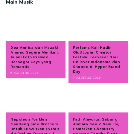
Main Musik
Dea Annisa dan Mazaki
Pertama Kali Hadir,
Ahmad Segera Menikah,
GloUtopia: Creator
Jalani Foto Prewed
Festival Terbesar dari
Berbagai Gaya yang
Unilever Indonesia dan
Romantis
Shopee di Hyper Brand
Day
5 AGUSTUS 2026
1 AGUSTUS 2026
Napoleon For Men
Fadi Alaydrus Gabung
Gandeng Side Brothers
Asmara Gen Z New Era,
untuk Luncurkan Extrait
Pamerkan Chemistry
de Parfum Oceanus &
dengan Cantika Putri