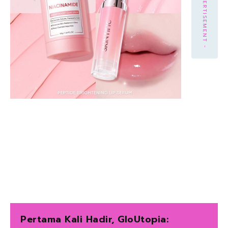
- ADVERTISEMENT -
Pertama Kali Hadir, GloUtopia: