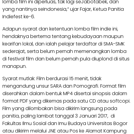
lomba film ini diperluas, tak lagi seJabotabek, dan
yang nantinya seIndonesia,“ ujar Fajar, Ketua Panitia
Indiefest ke-6.
Adapun syarat dan ketentuan lomba film indie ini,
hendaknya bertema tentang kebudayaan maupun
kearifan lokal, dan ialah pelajar terdaftar di SMA-SMK
sederajat, serta belum pernah memenangkan lomba
di festival film dan belum pernah pula diuplond di situs
manapun.
Syarat mutlak: Film berdurasi 15 menit, tidak
mengandung unsur SARA dan Pornografi. Format film
diserahkan dalam bentuk MP4 disertai sinopsis dalam
format PDF yang dikemas pada satu CD atau softcopi.
Film yang dilombakan bisa dikirim langsung pada
panitia, paling lambat tanggal 3 Januari 2017, di
Fakultas Ilmu Sosial dan Imu Budaya Universitas Bogor
atau dikirim melalui JNE atau Pos ke Alamat Kampung