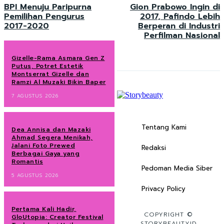
BPI Menuju Paripurna
Gion Prabowo Ingin di
Pemilihan Pengurus
2017, Pafindo Lebih
2017-2020
Berperan di Industri
Perfilman Nasional
Gizelle-Rama Asmara Gen Z
Putus, Potret Estetik
Montserrat Gizelle dan
Ramzi Al Muzaki Bikin Baper
7 AGUSTUS 2026
Tentang Kami
Dea Annisa dan Mazaki
Ahmad Segera Menikah,
Jalani Foto Prewed
Redaksi
Berbagai Gaya yang
Romantis
Pedoman Media Siber
5 AGUSTUS 2026
Privacy Policy
Pertama Kali Hadir,
COPYRIGHT ©
GloUtopia: Creator Festival
STORYBEAUTYID