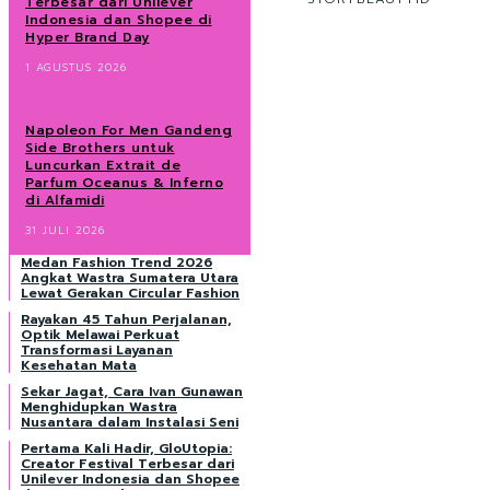
Terbesar dari Unilever
Indonesia dan Shopee di
Hyper Brand Day
1 AGUSTUS 2026
Napoleon For Men Gandeng
Side Brothers untuk
Luncurkan Extrait de
Parfum Oceanus & Inferno
di Alfamidi
31 JULI 2026
Medan Fashion Trend 2026
Angkat Wastra Sumatera Utara
Lewat Gerakan Circular Fashion
Rayakan 45 Tahun Perjalanan,
Optik Melawai Perkuat
Transformasi Layanan
Kesehatan Mata
Sekar Jagat, Cara Ivan Gunawan
Menghidupkan Wastra
Nusantara dalam Instalasi Seni
Pertama Kali Hadir, GloUtopia:
Creator Festival Terbesar dari
Unilever Indonesia dan Shopee