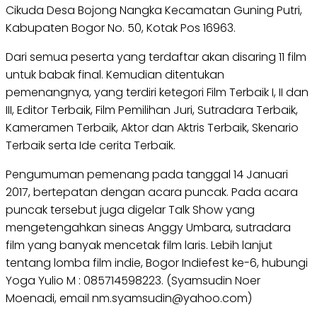
Cikuda Desa Bojong Nangka Kecamatan Guning Putri,
Kabupaten Bogor No. 50, Kotak Pos 16963.
Dari semua peserta yang terdaftar akan disaring 11 film
untuk babak final. Kemudian ditentukan
pemenangnya, yang terdiri ketegori Film Terbaik I, II dan
III, Editor Terbaik, Film Pemilihan Juri, Sutradara Terbaik,
Kameramen Terbaik, Aktor dan Aktris Terbaik, Skenario
Terbaik serta Ide cerita Terbaik.
Pengumuman pemenang pada tanggal 14 Januari
2017, bertepatan dengan acara puncak. Pada acara
puncak tersebut juga digelar Talk Show yang
mengetengahkan sineas Anggy Umbara, sutradara
film yang banyak mencetak film laris. Lebih lanjut
tentang lomba film indie, Bogor Indiefest ke-6, hubungi
Yoga Yulio M : 085714598223. (Syamsudin Noer
Moenadi, email nm.syamsudin@yahoo.com)