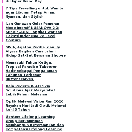
di Hyper Brand Day
7 Tips Travelling untuk Wanita
agar Liburan Tetap Aman,
Nyaman, dan Stylish
Ivan Gunawan Gelar Pameran
Mode Imersif NUSANOVA 2.0:
SEKAR JAGAT, Angkat Warisan
Tekstil Indonesia ke Level
Couture
SIVIA, Agatha Pricilla, dan Ify
Alyssa Bagikan Cara Jalani
Hidup Sat-Set Bersama Shopee
Memasuki Tahun Ketiga,
Tropical Paradise Takeover
Hadir sebagai Pengalaman
Tahunan Terbesar
Buttonscarves
Xela Rederm & AQ Skin
Solutions Ajak Masyarakat
Lebih Paham Melasma
Optik Melawai Vision Run 2026
Rayakan Hari Jadi Optik Melawai
ke-45 Tahun
Gentem Lifelong Learning
Group Berkomitmen
Membangun Keterampilan dan
Kompetensi Lifelong Learning