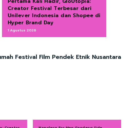
Pertama Kali Hadir, GloUtopia:
Creator Festival Terbesar dari
Unilever Indonesia dan Shopee di
Hyper Brand Day
1 Agustus 2026
umah Festival Film Pendek Etnik Nusantara
a: Creator
Napoleon For Men Gandeng Side