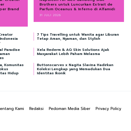
ver
Brothers untuk Luncurkan Extrait de
per Brand
Parfum Oceanus & Inferno di Alfamidi
31 JULI 2026
Creator
7 Tips Travelling untuk Wanita agar Liburan
 Indonesia
Tetap Aman, Nyaman, dan Stylish
y
al Paradise
Xela Rederm & AQ Skin Solutions Ajak
laman
Masyarakat Lebih Paham Melasma
ves
ta, Komunitas
Buttonscarves x Nagita Slavina Hadirkan
okus
Koleksi Lengkap yang Memadukan Dua
itas Hidup
Identitas Ikonik
entang Kami
Redaksi
Pedoman Media Siber
Privacy Policy