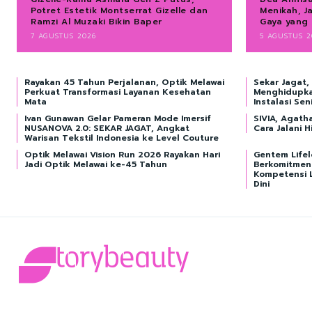
Potret Estetik Montserrat Gizelle dan
Menikah, J
Ramzi Al Muzaki Bikin Baper
Gaya yang
7 AGUSTUS 2026
5 AGUSTUS 2
Rayakan 45 Tahun Perjalanan, Optik Melawai
Sekar Jagat,
Perkuat Transformasi Layanan Kesehatan
Menghidupka
Mata
Instalasi Sen
Ivan Gunawan Gelar Pameran Mode Imersif
SIVIA, Agatha
NUSANOVA 2.0: SEKAR JAGAT, Angkat
Cara Jalani 
Warisan Tekstil Indonesia ke Level Couture
Optik Melawai Vision Run 2026 Rayakan Hari
Gentem Lifel
Jadi Optik Melawai ke-45 Tahun
Berkomitmen
Kompetensi L
Dini