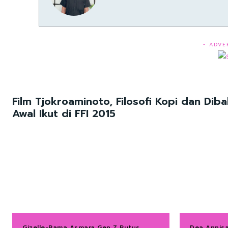
- ADVE
Film Tjokroaminoto, Filosofi Kopi dan Diba
Awal Ikut di FFI 2015
Gizelle-Rama Asmara Gen Z Putus,
Dea Annis