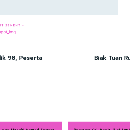
RTISEMENT -
lik 98, Peserta
Biak Tuan R
a dan Mazaki Ahmad Segera
Pertama Kali Hadir, GloUtopi