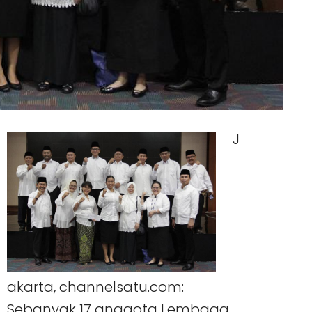
J
akarta, channelsatu.com:
Sebanyak 17 anggota Lembaga