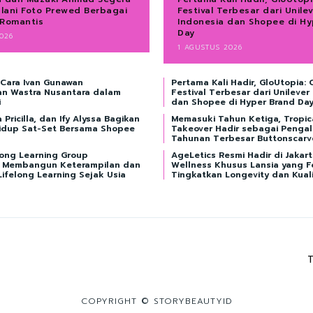
alani Foto Prewed Berbagai
Festival Terbesar dari Unile
 Romantis
Indonesia dan Shopee di Hy
Day
026
1 AGUSTUS 2026
 Cara Ivan Gunawan
Pertama Kali Hadir, GloUtopia: 
n Wastra Nusantara dalam
Festival Terbesar dari Unilever
i
dan Shopee di Hyper Brand Da
 Pricilla, dan Ify Alyssa Bagikan
Memasuki Tahun Ketiga, Tropic
Hidup Sat-Set Bersama Shopee
Takeover Hadir sebagai Penga
Tahunan Terbesar Buttonscar
ong Learning Group
AgeLetics Resmi Hadir di Jakar
 Membangun Keterampilan dan
Wellness Khusus Lansia yang F
ifelong Learning Sejak Usia
Tingkatkan Longevity dan Kual
T
COPYRIGHT © STORYBEAUTYID