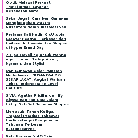
Optik Melawai Perkuat
Transformasi Layanan
Kesehatan Mata
Sekar Jagat, Cara Ivan Gunawan
Menghidupkan Wastra
Nusantara dalam Instalasi Seni
Pertama Kali Hadir, GloUtopia:
Creator Festival Terbesar dari
Unilever Indonesia dan Shopee
di Hyper Brand Day
7 Tips Travelling untuk Wanita
agar Liburan Tetap Aman,
Nyaman, dan Stylish
Ivan Gunawan Gelar Pameran
Mode Imersif NUSANOVA 2.0:
SEKAR JAGAT, Angkat Warisan
Tekstil Indonesia ke Level
Couture
SIVIA, Agatha Pricilla, dan Ify
Alyssa Bagikan Cara Jalani
Hidup Sat-Set Bersama Shopee
Memasuki Tahun Ketiga,
Tropical Paradise Takeover
Hadir sebagai Pengalaman
Tahunan Terbesar
Buttonscarves
Xela Rederm & AQ Skin