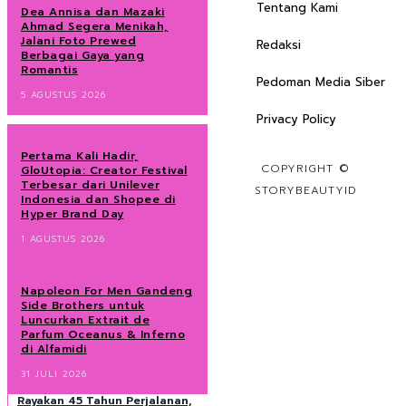
Tentang Kami
Dea Annisa dan Mazaki
Ahmad Segera Menikah,
Jalani Foto Prewed
Redaksi
Berbagai Gaya yang
Romantis
Pedoman Media Siber
5 AGUSTUS 2026
Privacy Policy
Pertama Kali Hadir,
COPYRIGHT ©
GloUtopia: Creator Festival
Terbesar dari Unilever
STORYBEAUTYID
Indonesia dan Shopee di
Hyper Brand Day
1 AGUSTUS 2026
Napoleon For Men Gandeng
Side Brothers untuk
Luncurkan Extrait de
Parfum Oceanus & Inferno
di Alfamidi
31 JULI 2026
Rayakan 45 Tahun Perjalanan,