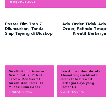
6 Agustus 2026
Poster Film Trah 7
Ada Order Tidak Ada
Diluncurkan, Tanda
Order, Pafindo Tetap
Siap Tayang di Bioskop
Kreatif Berkarya
Gizelle-Rama Asmara
Dea Annisa dan Mazaki
Gen Z Putus, Potret
Ahmad Segera Menikah,
Estetik Montserrat
Jalani Foto Prewed
Gizelle dan Ramzi Al
Berbagai Gaya yang
Muzaki Bikin Baper
Romantis
7 AGUSTUS 2026
5 AGUSTUS 2026