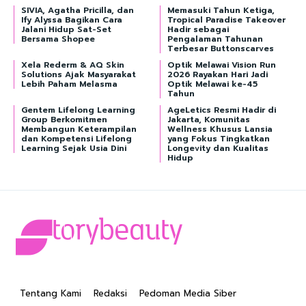
SIVIA, Agatha Pricilla, dan
Memasuki Tahun Ketiga,
Ify Alyssa Bagikan Cara
Tropical Paradise Takeover
Jalani Hidup Sat-Set
Hadir sebagai
Bersama Shopee
Pengalaman Tahunan
Terbesar Buttonscarves
Xela Rederm & AQ Skin
Optik Melawai Vision Run
Solutions Ajak Masyarakat
2026 Rayakan Hari Jadi
Lebih Paham Melasma
Optik Melawai ke-45
Tahun
Gentem Lifelong Learning
AgeLetics Resmi Hadir di
Group Berkomitmen
Jakarta, Komunitas
Membangun Keterampilan
Wellness Khusus Lansia
dan Kompetensi Lifelong
yang Fokus Tingkatkan
Learning Sejak Usia Dini
Longevity dan Kualitas
Hidup
Tentang Kami
Redaksi
Pedoman Media Siber