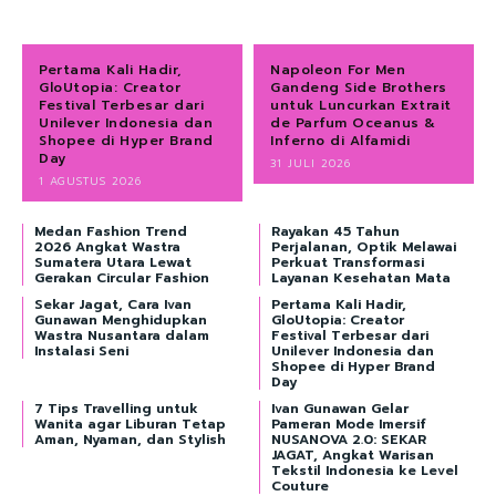
Pertama Kali Hadir,
Napoleon For Men
GloUtopia: Creator
Gandeng Side Brothers
Festival Terbesar dari
untuk Luncurkan Extrait
Unilever Indonesia dan
de Parfum Oceanus &
Shopee di Hyper Brand
Inferno di Alfamidi
Day
31 JULI 2026
1 AGUSTUS 2026
Medan Fashion Trend
Rayakan 45 Tahun
2026 Angkat Wastra
Perjalanan, Optik Melawai
Sumatera Utara Lewat
Perkuat Transformasi
Gerakan Circular Fashion
Layanan Kesehatan Mata
Sekar Jagat, Cara Ivan
Pertama Kali Hadir,
Gunawan Menghidupkan
GloUtopia: Creator
Wastra Nusantara dalam
Festival Terbesar dari
Instalasi Seni
Unilever Indonesia dan
Shopee di Hyper Brand
Day
7 Tips Travelling untuk
Ivan Gunawan Gelar
Wanita agar Liburan Tetap
Pameran Mode Imersif
Aman, Nyaman, dan Stylish
NUSANOVA 2.0: SEKAR
JAGAT, Angkat Warisan
Tekstil Indonesia ke Level
Couture