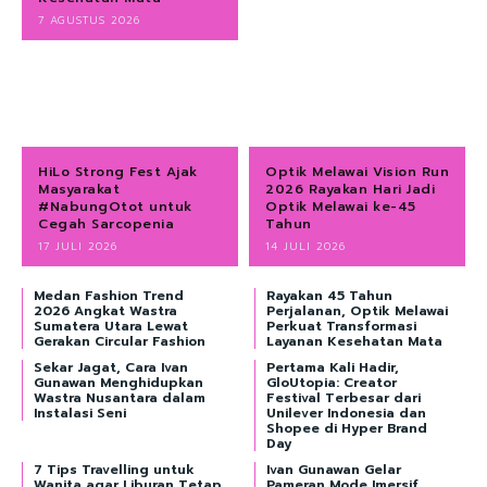
7 AGUSTUS 2026
HiLo Strong Fest Ajak
Optik Melawai Vision Run
Masyarakat
2026 Rayakan Hari Jadi
#NabungOtot untuk
Optik Melawai ke-45
Cegah Sarcopenia
Tahun
17 JULI 2026
14 JULI 2026
Medan Fashion Trend
Rayakan 45 Tahun
2026 Angkat Wastra
Perjalanan, Optik Melawai
Sumatera Utara Lewat
Perkuat Transformasi
Gerakan Circular Fashion
Layanan Kesehatan Mata
Sekar Jagat, Cara Ivan
Pertama Kali Hadir,
Gunawan Menghidupkan
GloUtopia: Creator
Wastra Nusantara dalam
Festival Terbesar dari
Instalasi Seni
Unilever Indonesia dan
Shopee di Hyper Brand
Day
7 Tips Travelling untuk
Ivan Gunawan Gelar
Wanita agar Liburan Tetap
Pameran Mode Imersif