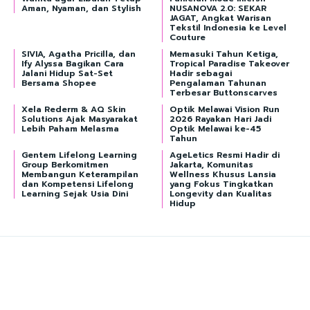
Aman, Nyaman, dan Stylish
NUSANOVA 2.0: SEKAR
JAGAT, Angkat Warisan
Tekstil Indonesia ke Level
Couture
SIVIA, Agatha Pricilla, dan
Memasuki Tahun Ketiga,
Ify Alyssa Bagikan Cara
Tropical Paradise Takeover
Jalani Hidup Sat-Set
Hadir sebagai
Bersama Shopee
Pengalaman Tahunan
Terbesar Buttonscarves
Xela Rederm & AQ Skin
Optik Melawai Vision Run
Solutions Ajak Masyarakat
2026 Rayakan Hari Jadi
Lebih Paham Melasma
Optik Melawai ke-45
Tahun
Gentem Lifelong Learning
AgeLetics Resmi Hadir di
Group Berkomitmen
Jakarta, Komunitas
Membangun Keterampilan
Wellness Khusus Lansia
dan Kompetensi Lifelong
yang Fokus Tingkatkan
Learning Sejak Usia Dini
Longevity dan Kualitas
Hidup