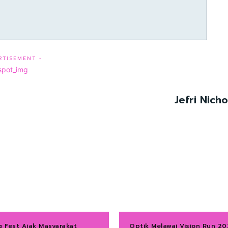
RTISEMENT -
Jefri Nic
g Fest Ajak Masyarakat
Optik Melawai Vision Run 2