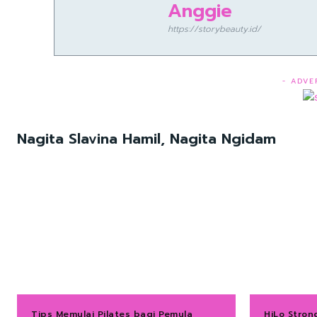
Anggie
https://storybeauty.id/
- ADVE
Nagita Slavina Hamil, Nagita Ngidam
Tips Memulai Pilates bagi Pemula
HiLo Stron