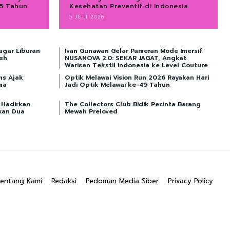
45 Tahun
Kesehatan Preventif di Indonesia
5 JULI 2026
agar Liburan
Ivan Gunawan Gelar Pameran Mode Imersif
sh
NUSANOVA 2.0: SEKAR JAGAT, Angkat
Warisan Tekstil Indonesia ke Level Couture
ns Ajak
Optik Melawai Vision Run 2026 Rayakan Hari
sma
Jadi Optik Melawai ke-45 Tahun
 Hadirkan
The Collectors Club Bidik Pecinta Barang
kan Dua
Mewah Preloved
entang Kami
Redaksi
Pedoman Media Siber
Privacy Policy