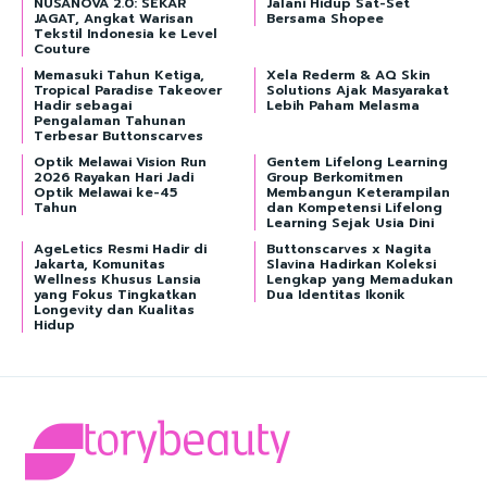
NUSANOVA 2.0: SEKAR
Jalani Hidup Sat-Set
JAGAT, Angkat Warisan
Bersama Shopee
Tekstil Indonesia ke Level
Couture
Memasuki Tahun Ketiga,
Xela Rederm & AQ Skin
Tropical Paradise Takeover
Solutions Ajak Masyarakat
Hadir sebagai
Lebih Paham Melasma
Pengalaman Tahunan
Terbesar Buttonscarves
Optik Melawai Vision Run
Gentem Lifelong Learning
2026 Rayakan Hari Jadi
Group Berkomitmen
Optik Melawai ke-45
Membangun Keterampilan
Tahun
dan Kompetensi Lifelong
Learning Sejak Usia Dini
AgeLetics Resmi Hadir di
Buttonscarves x Nagita
Jakarta, Komunitas
Slavina Hadirkan Koleksi
Wellness Khusus Lansia
Lengkap yang Memadukan
yang Fokus Tingkatkan
Dua Identitas Ikonik
Longevity dan Kualitas
Hidup