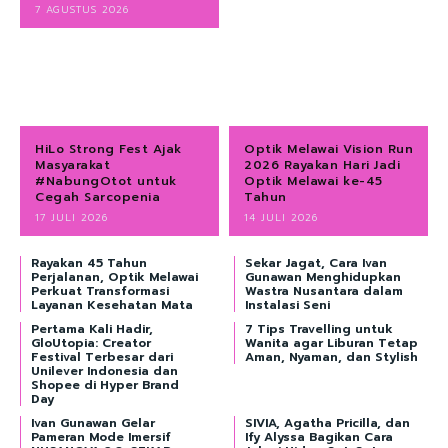
7 AGUSTUS 2026
HiLo Strong Fest Ajak
Optik Melawai Vision Run
Masyarakat
2026 Rayakan Hari Jadi
#NabungOtot untuk
Optik Melawai ke-45
Cegah Sarcopenia
Tahun
17 JULI 2026
14 JULI 2026
Rayakan 45 Tahun
Sekar Jagat, Cara Ivan
Perjalanan, Optik Melawai
Gunawan Menghidupkan
Perkuat Transformasi
Wastra Nusantara dalam
Layanan Kesehatan Mata
Instalasi Seni
Pertama Kali Hadir,
7 Tips Travelling untuk
GloUtopia: Creator
Wanita agar Liburan Tetap
Festival Terbesar dari
Aman, Nyaman, dan Stylish
Unilever Indonesia dan
Shopee di Hyper Brand
Day
Ivan Gunawan Gelar
SIVIA, Agatha Pricilla, dan
Pameran Mode Imersif
Ify Alyssa Bagikan Cara