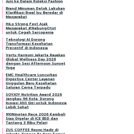
Juni ke Dalam Koleksi Fashion
Brand Minuman Detok Lakukan
Klarifikasi Ihwal Isu Beredar di
Masyarakat
HiLo Strong Fest Ajak
Masyarakat #NabungOtot
untuk Cegah Sarcopenia
Teknologi AI Dorong
Transformasi Kesehatan
Preventif di Indonesia
Vertu Harmoni Jakarta Rayakan
Global Wellness Day 2026
dengan Sesi Afternoon Sunset
Yoga
EMC Healthcare Luncurkan
Digestive Center Layanan
Unggulan Baru Kesehatan
Saluran Cerna Terpadu
SOYJOY Nutrition Award 2026
Jangkau 96 Kota, Dorong
Inovasi Ahli Gizi untuk Indonesia
Lebih Sehat
910Nineten Race 2026 Kembali
Siap Digelar di ICE BSD dan
Tantang 3 Ribu Pelari
ZUS COFFEE Resmi Hadir di