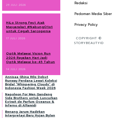
Redaksi
29 JULI 2026
Pedoman Media Siber
HiLo Strong Fest Ajak
Privacy Policy
Masyarakat #NabungOtot
untuk Cegah Sarcopenia
COPYRIGHT ©
17 JULI 2026
STORYBEAUTYID
Optik Melawai Vision Run
2026 Rayakan Hari Jadi
Optik Melawai ke-45 Tahun
14 JULI 2026
Annisaa Ghina Rilis Debut
Runway Perdana Lewat Koleksi
Bridal “Whispering Clouds” di
Indonesia Fashion Week 2026
Napoleon For Men Gandeng
Side Brothers untuk Luncurkan
Extrait de Parfum Oceanus &
Inferno di Alfamidi
Benang Jarum Hadirkan
Interpretasi Baru Hujan Bulan