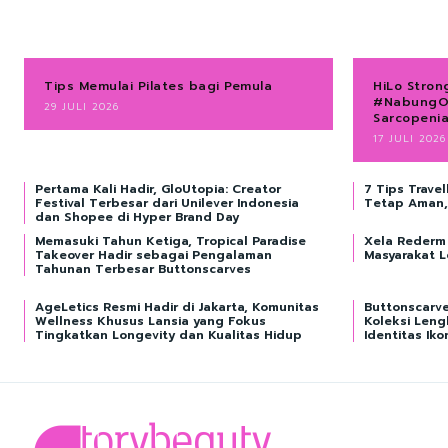
Tips Memulai Pilates bagi Pemula
HiLo Stron
#NabungOt
29 JULI 2026
Sarcopeni
17 JULI 2026
Pertama Kali Hadir, GloUtopia: Creator
7 Tips Trave
Festival Terbesar dari Unilever Indonesia
Tetap Aman, 
dan Shopee di Hyper Brand Day
Memasuki Tahun Ketiga, Tropical Paradise
Xela Rederm 
Takeover Hadir sebagai Pengalaman
Masyarakat 
Tahunan Terbesar Buttonscarves
AgeLetics Resmi Hadir di Jakarta, Komunitas
Buttonscarve
Wellness Khusus Lansia yang Fokus
Koleksi Len
Tingkatkan Longevity dan Kualitas Hidup
Identitas Iko