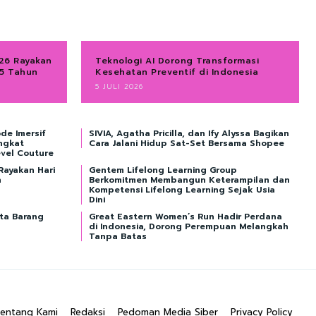
026 Rayakan
Teknologi AI Dorong Transformasi
45 Tahun
Kesehatan Preventif di Indonesia
5 JULI 2026
de Imersif
SIVIA, Agatha Pricilla, dan Ify Alyssa Bagikan
ngkat
Cara Jalani Hidup Sat-Set Bersama Shopee
evel Couture
Rayakan Hari
Gentem Lifelong Learning Group
n
Berkomitmen Membangun Keterampilan dan
Kompetensi Lifelong Learning Sejak Usia
Dini
nta Barang
Great Eastern Women’s Run Hadir Perdana
di Indonesia, Dorong Perempuan Melangkah
Tanpa Batas
entang Kami
Redaksi
Pedoman Media Siber
Privacy Policy