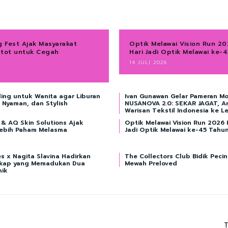
g Fest Ajak Masyarakat
Optik Melawai Vision Run 2
ot untuk Cegah
Hari Jadi Optik Melawai ke-
a
14 JULI 2026
lling untuk Wanita agar Liburan
Ivan Gunawan Gelar Pameran Mo
Nyaman, dan Stylish
NUSANOVA 2.0: SEKAR JAGAT, A
Warisan Tekstil Indonesia ke L
& AQ Skin Solutions Ajak
Optik Melawai Vision Run 2026 
Lebih Paham Melasma
Jadi Optik Melawai ke-45 Tahu
s x Nagita Slavina Hadirkan
The Collectors Club Bidik Peci
gkap yang Memadukan Dua
Mewah Preloved
nik
T