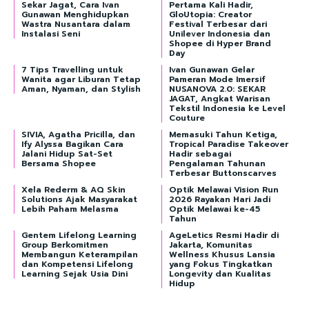
Sekar Jagat, Cara Ivan
Pertama Kali Hadir,
Gunawan Menghidupkan
GloUtopia: Creator
Wastra Nusantara dalam
Festival Terbesar dari
Instalasi Seni
Unilever Indonesia dan
Shopee di Hyper Brand
Day
7 Tips Travelling untuk
Ivan Gunawan Gelar
Wanita agar Liburan Tetap
Pameran Mode Imersif
Aman, Nyaman, dan Stylish
NUSANOVA 2.0: SEKAR
JAGAT, Angkat Warisan
Tekstil Indonesia ke Level
Couture
SIVIA, Agatha Pricilla, dan
Memasuki Tahun Ketiga,
Ify Alyssa Bagikan Cara
Tropical Paradise Takeover
Jalani Hidup Sat-Set
Hadir sebagai
Bersama Shopee
Pengalaman Tahunan
Terbesar Buttonscarves
Xela Rederm & AQ Skin
Optik Melawai Vision Run
Solutions Ajak Masyarakat
2026 Rayakan Hari Jadi
Lebih Paham Melasma
Optik Melawai ke-45
Tahun
Gentem Lifelong Learning
AgeLetics Resmi Hadir di
Group Berkomitmen
Jakarta, Komunitas
Membangun Keterampilan
Wellness Khusus Lansia
dan Kompetensi Lifelong
yang Fokus Tingkatkan
Learning Sejak Usia Dini
Longevity dan Kualitas
Hidup