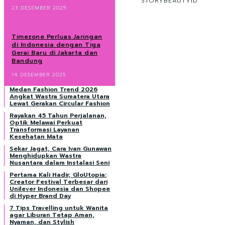
STORYBEAUTYID
23 DESEMBER 2025
Timezone Perluas Jaringan
di Indonesia dengan Tiga
Gerai Baru di Jakarta dan
Bandung
14 DESEMBER 2025
Medan Fashion Trend 2026
Angkat Wastra Sumatera Utara
Lewat Gerakan Circular Fashion
Rayakan 45 Tahun Perjalanan,
Optik Melawai Perkuat
Transformasi Layanan
Kesehatan Mata
Sekar Jagat, Cara Ivan Gunawan
Menghidupkan Wastra
Nusantara dalam Instalasi Seni
Pertama Kali Hadir, GloUtopia:
Creator Festival Terbesar dari
Unilever Indonesia dan Shopee
di Hyper Brand Day
7 Tips Travelling untuk Wanita
agar Liburan Tetap Aman,
Nyaman, dan Stylish