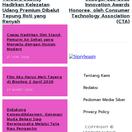
Hadirkan Kelezatan
Innovation Awards
Udang Premium Dibalut
Honoree, oleh Consumer
Tepung Roti yang
Technology Association
Renyah
(CTA)
Coway Hadirkan Slim Stand,
Pemurni Air Sehat yang
Menyatu dengan Hunian
Modern
21 JUNI 2026
Tentang Kami
Film Aku Harus Mati Tayang
di Bioskop 2 April 2026
Redaksi
27 MARET 2026
Pedoman Media Siber
Didukung
Privacy Policy
Kemendikdasmen, Generasi
Muda Bekasi Siap
Berwirausaha Melalui Tata
COPYRIGHT ©
Rias Pengantin