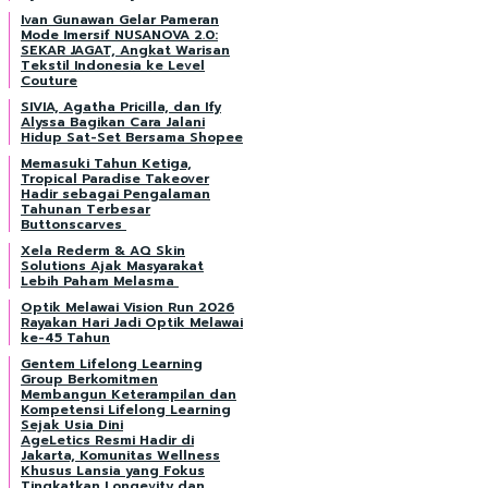
Ivan Gunawan Gelar Pameran
Mode Imersif NUSANOVA 2.0:
SEKAR JAGAT, Angkat Warisan
Tekstil Indonesia ke Level
Couture
SIVIA, Agatha Pricilla, dan Ify
Alyssa Bagikan Cara Jalani
Hidup Sat-Set Bersama Shopee
Memasuki Tahun Ketiga,
Tropical Paradise Takeover
Hadir sebagai Pengalaman
Tahunan Terbesar
Buttonscarves
Xela Rederm & AQ Skin
Solutions Ajak Masyarakat
Lebih Paham Melasma
Optik Melawai Vision Run 2026
Rayakan Hari Jadi Optik Melawai
ke-45 Tahun
Gentem Lifelong Learning
Group Berkomitmen
Membangun Keterampilan dan
Kompetensi Lifelong Learning
Sejak Usia Dini
AgeLetics Resmi Hadir di
Jakarta, Komunitas Wellness
Khusus Lansia yang Fokus
Tingkatkan Longevity dan