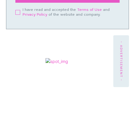
I have read and accepted the
Terms of Use
and
Privacy Policy
of the website and company.
- ADVERTISEMENT -