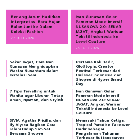
Benang Jarum Hadirkan
Ivan Gunawan Gelar
Interpretasi Baru Hujan
Pameran Mode Imersif
Bulan Juni ke Dalam
NUSANOVA 2.0: SEKAR
Koleksi Fashion
JAGAT, Angkat Warisan
Tekstil Indonesia ke
27 JULI 2026
Level Couture
26 JULI 2026
Sekar Jagat, Cara Ivan
Pertama Kali Hadir,
Gunawan Menghidupkan
GloUtopia: Creator
Wastra Nusantara dalam
Festival Terbesar dari
Instalasi Seni
Unilever Indonesia dan
Shopee di Hyper Brand
Day
7 Tips Travelling untuk
Ivan Gunawan Gelar
Wanita agar Liburan Tetap
Pameran Mode Imersif
Aman, Nyaman, dan Stylish
NUSANOVA 2.0: SEKAR
JAGAT, Angkat Warisan
Tekstil Indonesia ke Level
Couture
SIVIA, Agatha Pricilla, dan
Memasuki Tahun Ketiga,
Ify Alyssa Bagikan Cara
Tropical Paradise Takeover
Jalani Hidup Sat-Set
Hadir sebagai
Bersama Shopee
Pengalaman Tahunan
Terbesar Buttonscarves