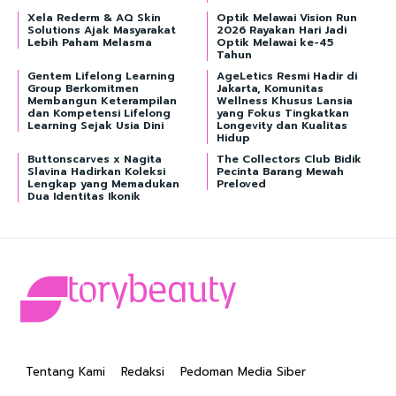
Xela Rederm & AQ Skin
Optik Melawai Vision Run
Solutions Ajak Masyarakat
2026 Rayakan Hari Jadi
Lebih Paham Melasma
Optik Melawai ke-45
Tahun
Gentem Lifelong Learning
AgeLetics Resmi Hadir di
Group Berkomitmen
Jakarta, Komunitas
Membangun Keterampilan
Wellness Khusus Lansia
dan Kompetensi Lifelong
yang Fokus Tingkatkan
Learning Sejak Usia Dini
Longevity dan Kualitas
Hidup
Buttonscarves x Nagita
The Collectors Club Bidik
Slavina Hadirkan Koleksi
Pecinta Barang Mewah
Lengkap yang Memadukan
Preloved
Dua Identitas Ikonik
Tentang Kami
Redaksi
Pedoman Media Siber