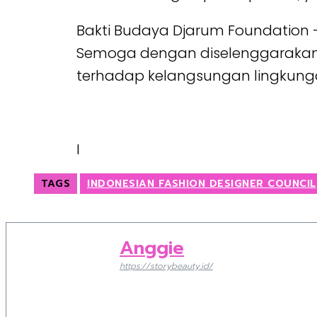
Bakti Budaya Djarum Foundation – I
Semoga dengan diselenggarakann
terhadap kelangsungan lingkunga
I
TAGS
INDONESIAN FASHION DESIGNER COUNCIL
Anggie
https://storybeauty.id/