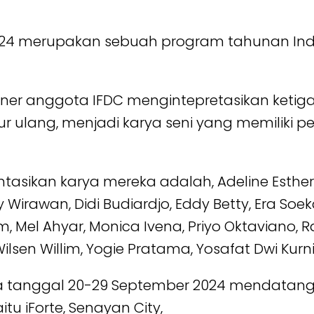
 2024 merupakan sebuah program tahunan Ind
ner anggota IFDC mengintepretasikan ketig
lang, menjadi karya seni yang memiliki p
tasikan karya mereka adalah, Adeline Esther
y Wirawan, Didi Budiardjo, Eddy Betty, Era So
im, Mel Ahyar, Monica Ivena, Priyo Oktaviano,
ilsen Willim, Yogie Pratama, Yosafat Dwi Kur
 tanggal 20-29 September 2024 mendatang 
tu iForte, Senayan City,