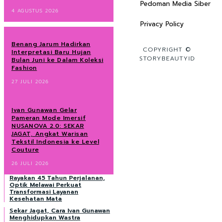
Pedoman Media Siber
4 AGUSTUS 2026
Privacy Policy
Benang Jarum Hadirkan
COPYRIGHT ©
Interpretasi Baru Hujan
STORYBEAUTYID
Bulan Juni ke Dalam Koleksi
Fashion
27 JULI 2026
Ivan Gunawan Gelar
Pameran Mode Imersif
NUSANOVA 2.0: SEKAR
JAGAT, Angkat Warisan
Tekstil Indonesia ke Level
Couture
26 JULI 2026
Rayakan 45 Tahun Perjalanan,
Optik Melawai Perkuat
Transformasi Layanan
Kesehatan Mata
Sekar Jagat, Cara Ivan Gunawan
Menghidupkan Wastra