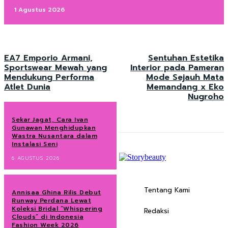
1 Agustus 2026
EA7 Emporio Armani,
Sentuhan Estetika
Sportswear Mewah yang
Interior pada Pameran
Mendukung Performa
Mode Sejauh Mata
Atlet Dunia
Memandang x Eko
Nugroho
Sekar Jagat, Cara Ivan
Gunawan Menghidupkan
Wastra Nusantara dalam
Instalasi Seni
6 AGUSTUS 2026
Tentang Kami
Annisaa Ghina Rilis Debut
Runway Perdana Lewat
Koleksi Bridal “Whispering
Redaksi
Clouds” di Indonesia
Fashion Week 2026