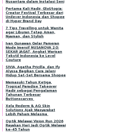
Nusantara dalam Instalasi Seni
Pertama Kali Hadir, GloUtopia:
Creator Festival Terbesar dari
Unilever Indonesia dan Shopee
di Hyper Brand Day
7 Tips Travelling untuk Wanita
agar Liburan Tetap Aman,
Nyaman, dan Stylish
Ivan Gunawan Gelar Pameran
Mode Imersif NUSANOVA 2.0:
SEKAR JAGAT, Angkat Warisan
Tekstil Indonesia ke Level
Couture
SIVIA, Agatha Pricilla, dan Ify
Alyssa Bagikan Cara Jalani
Hidup Sat-Set Bersama Shopee
Memasuki Tahun Ketiga,
Tropical Paradise Takeover
Hadir sebagai Pengalaman
Tahunan Terbesar
Buttonscarves
Xela Rederm & AQ Skin
Solutions Ajak Masyarakat
Lebih Paham Melasma
Optik Melawai Vision Run 2026
Rayakan Hari Jadi Optik Melawai
ke-45 Tahun