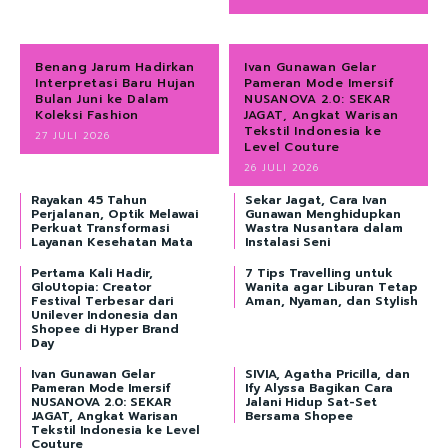
Benang Jarum Hadirkan
Ivan Gunawan Gelar
Interpretasi Baru Hujan
Pameran Mode Imersif
Bulan Juni ke Dalam
NUSANOVA 2.0: SEKAR
Koleksi Fashion
JAGAT, Angkat Warisan
Tekstil Indonesia ke
27 JULI 2026
Level Couture
26 JULI 2026
Rayakan 45 Tahun
Sekar Jagat, Cara Ivan
Perjalanan, Optik Melawai
Gunawan Menghidupkan
Perkuat Transformasi
Wastra Nusantara dalam
Layanan Kesehatan Mata
Instalasi Seni
Pertama Kali Hadir,
7 Tips Travelling untuk
GloUtopia: Creator
Wanita agar Liburan Tetap
Festival Terbesar dari
Aman, Nyaman, dan Stylish
Unilever Indonesia dan
Shopee di Hyper Brand
Day
Ivan Gunawan Gelar
SIVIA, Agatha Pricilla, dan
Pameran Mode Imersif
Ify Alyssa Bagikan Cara
NUSANOVA 2.0: SEKAR
Jalani Hidup Sat-Set
JAGAT, Angkat Warisan
Bersama Shopee
Tekstil Indonesia ke Level
Couture