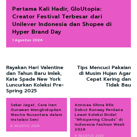
Pertama Kali Hadir, GloUtopia:
Creator Festival Terbesar dari
Unilever Indonesia dan Shopee di
Hyper Brand Day
1 Agustus 2026
Rayakan Hari Valentine
Tips Mencuci Pakaian
dan Tahun Baru Imlek,
di Musim Hujan Agar
Kate Spade New York
Cepat Kering dan
Luncurkan Koleksi Pre-
Tidak Bau
Spring 2025
Sekar Jagat, Cara Ivan
Annisaa Ghina Rilis
Gunawan Menghidupkan
Debut Runway Perdana
Wastra Nusantara dalam
Lewat Koleksi Bridal
Instalasi Seni
“Whispering Clouds” di
Indonesia Fashion Week
6 AGUSTUS 2026
2026
4 AGUSTUS 2026