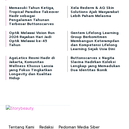
Memasuki Tahun Ketiga,
Xela Rederm & AQ Skin
Tropical Paradise Takeover
Solutions Ajak Masyarakat
Hadir sebagai
Lebih Paham Melasma
Pengalaman Tahunan
Terbesar Buttonscarves
Optik Melawai Vision Run
Gentem Lifelong Learning
2026 Rayakan Hari Jadi
Group Berkomitmen
Optik Melawai ke-45
Membangun Keterampilan
Tahun
dan Kompetensi Lifelong
Learning Sejak Usia Dini
AgeLetics Resmi Hadir di
Buttonscarves x Nagita
Jakarta, Komunitas
Slavina Hadirkan Koleksi
Wellness Khusus Lansia
Lengkap yang Memadukan
yang Fokus Tingkatkan
Dua Identitas Ikonik
Longevity dan Kualitas
Hidup
Tentang Kami
Redaksi
Pedoman Media Siber