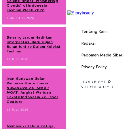
Koleksi Bridal “Whispering
Clouds” di Indonesia
Fashion Week 2026
4 AGUSTUS 2026
Tentang Kami
Benang Jarum Hadirkan
Interpretasi Baru Hujan
Redaksi
Bulan Juni ke Dalam Koleksi
Fashion
Pedoman Media Siber
27 JULI 2026
Privacy Policy
Ivan Gunawan Gelar
COPYRIGHT ©
Pameran Mode Imersif
STORYBEAUTYID
NUSANOVA 2.0: SEKAR
JAGAT, Angkat Warisan
Tekstil Indonesia ke Level
Couture
26 JULI 2026
Memasuki Tahun Ketiga,