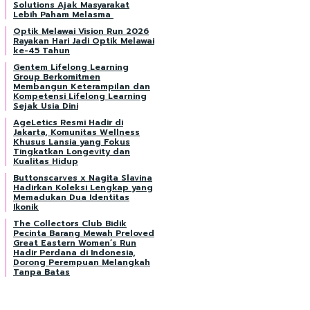
Solutions Ajak Masyarakat
Lebih Paham Melasma
Optik Melawai Vision Run 2026
Rayakan Hari Jadi Optik Melawai
ke-45 Tahun
Gentem Lifelong Learning
Group Berkomitmen
Membangun Keterampilan dan
Kompetensi Lifelong Learning
Sejak Usia Dini
AgeLetics Resmi Hadir di
Jakarta, Komunitas Wellness
Khusus Lansia yang Fokus
Tingkatkan Longevity dan
Kualitas Hidup
Buttonscarves x Nagita Slavina
Hadirkan Koleksi Lengkap yang
Memadukan Dua Identitas
Ikonik
The Collectors Club Bidik
Pecinta Barang Mewah Preloved
Great Eastern Women’s Run
Hadir Perdana di Indonesia,
Dorong Perempuan Melangkah
Tanpa Batas