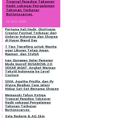
Tropical Paradise Takeover
Hadir sebagai Pengalaman
Tahunan Terbesar
Buttonscarves
20 JULI 2026
Pertama Kali Hadir, GloUtopia:
Creator Festival Terbesar dari
Unilever Indonesia dan Shopee
di Hyper Brand Day
7 Tips Travelling untuk Wanita
agar Liburan Tetap Aman,
Nyaman, dan Stylish
Ivan Gunawan Gelar Pameran
Mode Imersif NUSANOVA 2.0:
SEKAR JAGAT, Angkat Warisan
Tekstil Indonesia ke Level
Couture
SIVIA, Agatha Pricilla, dan Ify
Alyssa Bagikan Cara Jalani
Hidup Sat-Set Bersama Shopee
Memasuki Tahun Ketiga,
Tropical Paradise Takeover
Hadir sebagai Pengalaman
Tahunan Terbesar
Buttonscarves
Xela Rederm & AQ Skin