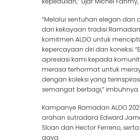
kepedulian,” ujar Michel Fahmy,
“Melalui sentuhan elegan dan c
dari kekayaan tradisi Ramad
komitmen ALDO untuk mencipt
kepercayaan diri dan koneksi. “
apresiasi kami kepada komunita
merasa terhormat untuk mera
dengan koleksi yang terinspir
semangat berbagi,” imbuhnya.
Kampanye Ramadan ALDO 2026 d
arahan sutradara Edward Jame
Sloan dan Hector Ferreno, ser
gaya.