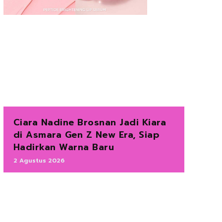
Ciara Nadine Brosnan Jadi Kiara
di Asmara Gen Z New Era, Siap
Hadirkan Warna Baru
2 Agustus 2026