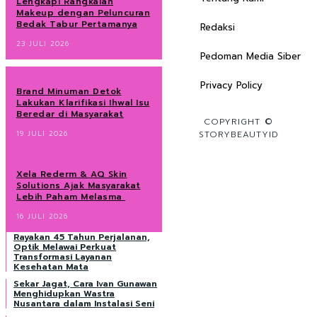
Lengkapi Rangkaian
Makeup dengan Peluncuran
Bedak Tabur Pertamanya
Redaksi
23 JULI 2026
Pedoman Media Siber
Privacy Policy
Brand Minuman Detok
Lakukan Klarifikasi Ihwal Isu
Beredar di Masyarakat
COPYRIGHT ©
19 JULI 2026
STORYBEAUTYID
Xela Rederm & AQ Skin
Solutions Ajak Masyarakat
Lebih Paham Melasma
16 JULI 2026
Rayakan 45 Tahun Perjalanan,
Optik Melawai Perkuat
Transformasi Layanan
Kesehatan Mata
Sekar Jagat, Cara Ivan Gunawan
Menghidupkan Wastra
Nusantara dalam Instalasi Seni