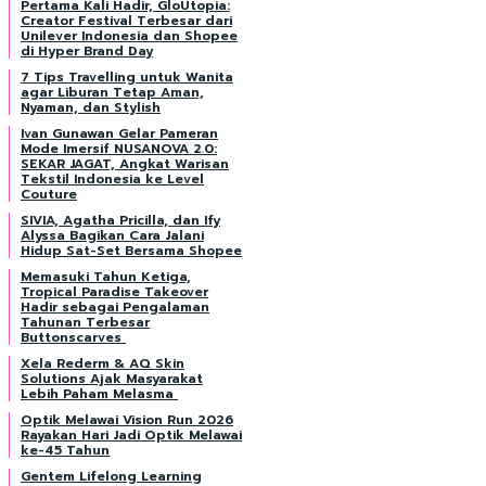
Pertama Kali Hadir, GloUtopia:
Creator Festival Terbesar dari
Unilever Indonesia dan Shopee
di Hyper Brand Day
7 Tips Travelling untuk Wanita
agar Liburan Tetap Aman,
Nyaman, dan Stylish
Ivan Gunawan Gelar Pameran
Mode Imersif NUSANOVA 2.0:
SEKAR JAGAT, Angkat Warisan
Tekstil Indonesia ke Level
Couture
SIVIA, Agatha Pricilla, dan Ify
Alyssa Bagikan Cara Jalani
Hidup Sat-Set Bersama Shopee
Memasuki Tahun Ketiga,
Tropical Paradise Takeover
Hadir sebagai Pengalaman
Tahunan Terbesar
Buttonscarves
Xela Rederm & AQ Skin
Solutions Ajak Masyarakat
Lebih Paham Melasma
Optik Melawai Vision Run 2026
Rayakan Hari Jadi Optik Melawai
ke-45 Tahun
Gentem Lifelong Learning