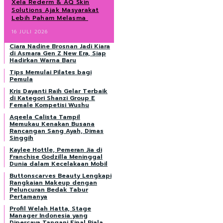
Xela Rederm & AQ Skin
Solutions Ajak Masyarakat
Lebih Paham Melasma
16 JULI 2026
Ciara Nadine Brosnan Jadi Kiara
di Asmara Gen Z New Era, Siap
Hadirkan Warna Baru
Tips Memulai Pilates bagi
Pemula
Kris Dayanti Raih Gelar Terbaik
di Kategori Shanzi Group E
Female Kompetisi Wushu
Aqeela Calista Tampil
Memukau Kenakan Busana
Rancangan Sang Ayah, Dimas
Singgih
Kaylee Hottle, Pemeran Jia di
Franchise Godzilla Meninggal
Dunia dalam Kecelakaan Mobil
Buttonscarves Beauty Lengkapi
Rangkaian Makeup dengan
Peluncuran Bedak Tabur
Pertamanya
Profil Welah Hatta, Stage
Manager Indonesia yang
Dipercaya Tangani Final Piala