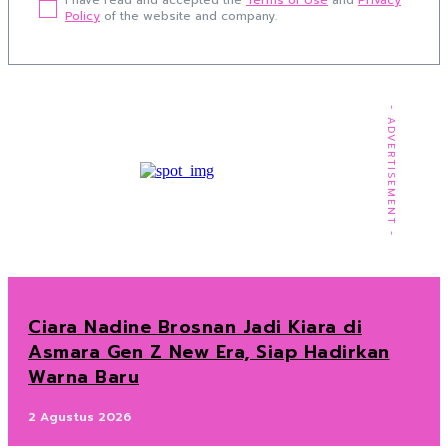
I have read and accepted the
Terms of Use
and
Privacy
Policy
of the website and company.
- ADVERTISEMENT -
Ciara Nadine Brosnan Jadi Kiara di
Asmara Gen Z New Era, Siap Hadirkan
Warna Baru
2 Agustus 2026