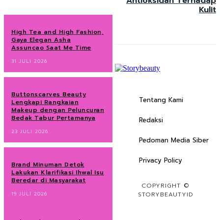
Antioksidan Terhadap
Kulit
High Tea and High Fashion,
Gaya Elegan Asha
Assuncao Saat Me Time
31 JULI 2026
Buttonscarves Beauty
Tentang Kami
Lengkapi Rangkaian
Makeup dengan Peluncuran
Bedak Tabur Pertamanya
Redaksi
23 JULI 2026
Pedoman Media Siber
Privacy Policy
Brand Minuman Detok
Lakukan Klarifikasi Ihwal Isu
Beredar di Masyarakat
COPYRIGHT ©
19 JULI 2026
STORYBEAUTYID