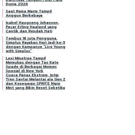
Dunia 2026
Saat Raisa Marie Tampil
Anggun Berkebaya
Isabel Haugseng Johansen,
Pacar Erling Haaland yang
Cantik dan Rendah Hati
Tembus 18 juta Pengguna,
Simplus Rayakan Hari Jadi ke-5
dengan Kampanye “Live Young
with Simplus”
Lexi Minetree Tampil
Memukau dengan Tas Kate
Spade di Berbagai Momen
Spesial di New York
Cuaca Panas Ekstrem, Intip
Tren Santai Melantai ala Gen Z
dan Kesegaran SPRITE Nipis
Mint yang Bikin Reset Seketika