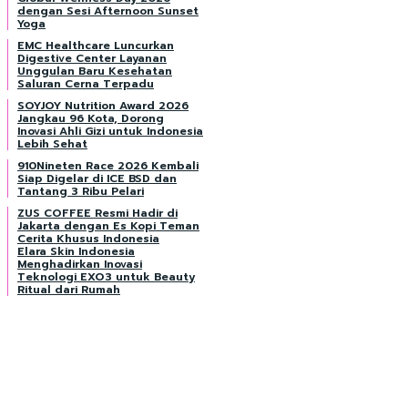
dengan Sesi Afternoon Sunset
Yoga
EMC Healthcare Luncurkan
Digestive Center Layanan
Unggulan Baru Kesehatan
Saluran Cerna Terpadu
SOYJOY Nutrition Award 2026
Jangkau 96 Kota, Dorong
Inovasi Ahli Gizi untuk Indonesia
Lebih Sehat
910Nineten Race 2026 Kembali
Siap Digelar di ICE BSD dan
Tantang 3 Ribu Pelari
ZUS COFFEE Resmi Hadir di
Jakarta dengan Es Kopi Teman
Cerita Khusus Indonesia
Elara Skin Indonesia
Menghadirkan Inovasi
Teknologi EXO3 untuk Beauty
Ritual dari Rumah