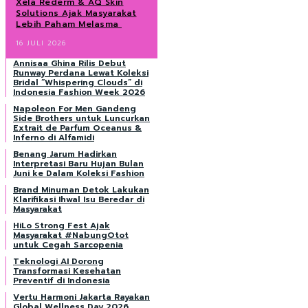
Xela Rederm & AQ Skin
Solutions Ajak Masyarakat
Lebih Paham Melasma
16 JULI 2026
Annisaa Ghina Rilis Debut
Runway Perdana Lewat Koleksi
Bridal “Whispering Clouds” di
Indonesia Fashion Week 2026
Napoleon For Men Gandeng
Side Brothers untuk Luncurkan
Extrait de Parfum Oceanus &
Inferno di Alfamidi
Benang Jarum Hadirkan
Interpretasi Baru Hujan Bulan
Juni ke Dalam Koleksi Fashion
Brand Minuman Detok Lakukan
Klarifikasi Ihwal Isu Beredar di
Masyarakat
HiLo Strong Fest Ajak
Masyarakat #NabungOtot
untuk Cegah Sarcopenia
Teknologi AI Dorong
Transformasi Kesehatan
Preventif di Indonesia
Vertu Harmoni Jakarta Rayakan
Global Wellness Day 2026