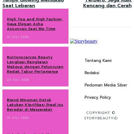
Tampil Glowing Memukau
Terbaru, Jaga Kulit
Saat Lebaran
Kencang dan Cerah
High Tea and High Fashion,
Gaya Elegan Asha
Assuncao Saat Me Time
31 JULI 2026
Buttonscarves Beauty
Tentang Kami
Lengkapi Rangkaian
Makeup dengan Peluncuran
Bedak Tabur Pertamanya
Redaksi
23 JULI 2026
Pedoman Media Siber
Privacy Policy
Brand Minuman Detok
Lakukan Klarifikasi Ihwal Isu
Beredar di Masyarakat
COPYRIGHT ©
19 JULI 2026
STORYBEAUTYID