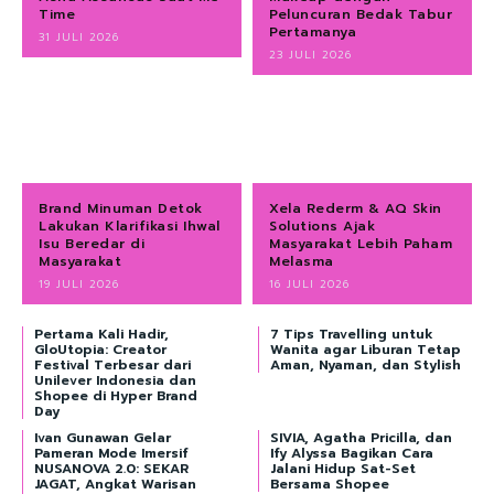
Time
Peluncuran Bedak Tabur
Pertamanya
31 JULI 2026
23 JULI 2026
Brand Minuman Detok
Xela Rederm & AQ Skin
Lakukan Klarifikasi Ihwal
Solutions Ajak
Isu Beredar di
Masyarakat Lebih Paham
Masyarakat
Melasma
19 JULI 2026
16 JULI 2026
Pertama Kali Hadir,
7 Tips Travelling untuk
GloUtopia: Creator
Wanita agar Liburan Tetap
Festival Terbesar dari
Aman, Nyaman, dan Stylish
Unilever Indonesia dan
Shopee di Hyper Brand
Day
Ivan Gunawan Gelar
SIVIA, Agatha Pricilla, dan
Pameran Mode Imersif
Ify Alyssa Bagikan Cara
NUSANOVA 2.0: SEKAR
Jalani Hidup Sat-Set
JAGAT, Angkat Warisan
Bersama Shopee