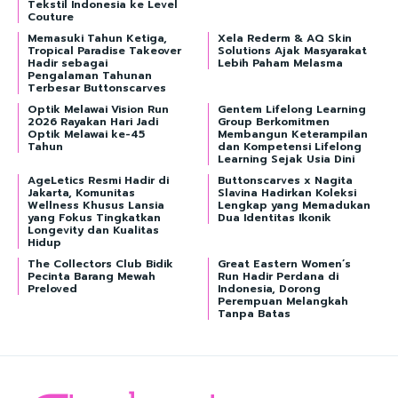
Tekstil Indonesia ke Level
Couture
Memasuki Tahun Ketiga,
Xela Rederm & AQ Skin
Tropical Paradise Takeover
Solutions Ajak Masyarakat
Hadir sebagai
Lebih Paham Melasma
Pengalaman Tahunan
Terbesar Buttonscarves
Optik Melawai Vision Run
Gentem Lifelong Learning
2026 Rayakan Hari Jadi
Group Berkomitmen
Optik Melawai ke-45
Membangun Keterampilan
Tahun
dan Kompetensi Lifelong
Learning Sejak Usia Dini
AgeLetics Resmi Hadir di
Buttonscarves x Nagita
Jakarta, Komunitas
Slavina Hadirkan Koleksi
Wellness Khusus Lansia
Lengkap yang Memadukan
yang Fokus Tingkatkan
Dua Identitas Ikonik
Longevity dan Kualitas
Hidup
The Collectors Club Bidik
Great Eastern Women’s
Pecinta Barang Mewah
Run Hadir Perdana di
Preloved
Indonesia, Dorong
Perempuan Melangkah
Tanpa Batas