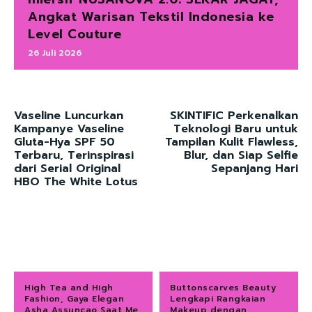
Angkat Warisan Tekstil Indonesia ke
Level Couture
26 Juli 2026
Vaseline Luncurkan
SKINTIFIC Perkenalkan
Kampanye Vaseline
Teknologi Baru untuk
Gluta-Hya SPF 50
Tampilan Kulit Flawless,
Terbaru, Terinspirasi
Blur, dan Siap Selfie
dari Serial Original
Sepanjang Hari
HBO The White Lotus
High Tea and High
Buttonscarves Beauty
Fashion, Gaya Elegan
Lengkapi Rangkaian
Asha Assuncao Saat Me
Makeup dengan