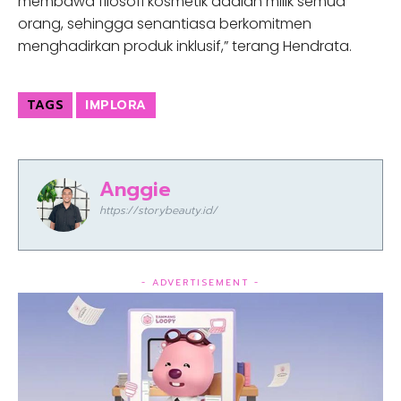
membawa filosofi kosmetik adalah milik semua
orang, sehingga senantiasa berkomitmen
menghadirkan produk inklusif,” terang Hendrata.
TAGS
IMPLORA
Anggie
https://storybeauty.id/
- ADVERTISEMENT -