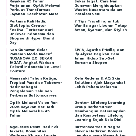
Rayakan 45 Tahun
Sekar Jagat, Cara Ivan
Perjalanan, Optik Melawai
Gunawan Menghidupkan
Perkuat Transformasi
Wastra Nusantara dalam
Layanan Kesehatan Mata
Instalasi Seni
Pertama Kali Hadir,
7 Tips Travelling untuk
GloUtopia: Creator
Wanita agar Liburan Tetap
Festival Terbesar dari
Aman, Nyaman, dan Stylish
Unilever Indonesia dan
Shopee di Hyper Brand
Day
Ivan Gunawan Gelar
SIVIA, Agatha Pricilla, dan
Pameran Mode Imersif
Ify Alyssa Bagikan Cara
NUSANOVA 2.0: SEKAR
Jalani Hidup Sat-Set
JAGAT, Angkat Warisan
Bersama Shopee
Tekstil Indonesia ke Level
Couture
Memasuki Tahun Ketiga,
Xela Rederm & AQ Skin
Tropical Paradise Takeover
Solutions Ajak Masyarakat
Hadir sebagai
Lebih Paham Melasma
Pengalaman Tahunan
Terbesar Buttonscarves
Optik Melawai Vision Run
Gentem Lifelong Learning
2026 Rayakan Hari Jadi
Group Berkomitmen
Optik Melawai ke-45
Membangun Keterampilan
Tahun
dan Kompetensi Lifelong
Learning Sejak Usia Dini
AgeLetics Resmi Hadir di
Buttonscarves x Nagita
Jakarta, Komunitas
Slavina Hadirkan Koleksi
Wellness Khusus Lansia
Lengkap yang Memadukan