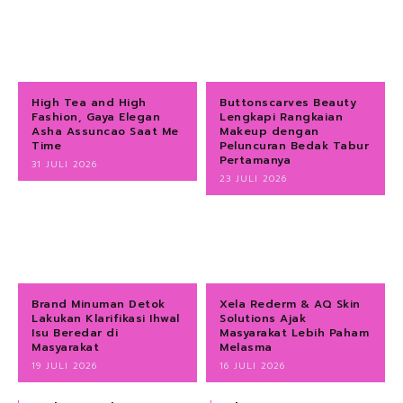
High Tea and High
Buttonscarves Beauty
Fashion, Gaya Elegan
Lengkapi Rangkaian
Asha Assuncao Saat Me
Makeup dengan
Time
Peluncuran Bedak Tabur
Pertamanya
31 JULI 2026
23 JULI 2026
Brand Minuman Detok
Xela Rederm & AQ Skin
Lakukan Klarifikasi Ihwal
Solutions Ajak
Isu Beredar di
Masyarakat Lebih Paham
Masyarakat
Melasma
19 JULI 2026
16 JULI 2026