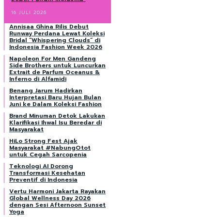
16 JULI 2026
Annisaa Ghina Rilis Debut
Runway Perdana Lewat Koleksi
Bridal “Whispering Clouds” di
Indonesia Fashion Week 2026
Napoleon For Men Gandeng
Side Brothers untuk Luncurkan
Extrait de Parfum Oceanus &
Inferno di Alfamidi
Benang Jarum Hadirkan
Interpretasi Baru Hujan Bulan
Juni ke Dalam Koleksi Fashion
Brand Minuman Detok Lakukan
Klarifikasi Ihwal Isu Beredar di
Masyarakat
HiLo Strong Fest Ajak
Masyarakat #NabungOtot
untuk Cegah Sarcopenia
Teknologi AI Dorong
Transformasi Kesehatan
Preventif di Indonesia
Vertu Harmoni Jakarta Rayakan
Global Wellness Day 2026
dengan Sesi Afternoon Sunset
Yoga