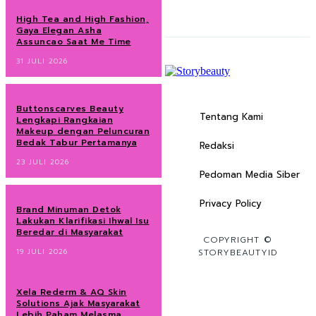
High Tea and High Fashion,
Gaya Elegan Asha
Assuncao Saat Me Time
31 JULI 2026
Buttonscarves Beauty
Tentang Kami
Lengkapi Rangkaian
Makeup dengan Peluncuran
Bedak Tabur Pertamanya
Redaksi
23 JULI 2026
Pedoman Media Siber
Privacy Policy
Brand Minuman Detok
Lakukan Klarifikasi Ihwal Isu
Beredar di Masyarakat
COPYRIGHT ©
19 JULI 2026
STORYBEAUTYID
Xela Rederm & AQ Skin
Solutions Ajak Masyarakat
Lebih Paham Melasma