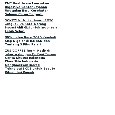
EMC Healthcare Luncurkan
Digestive Center Layanan
Unggulan Baru Kesehatan
Saluran Cerna Terpadu
SOYJOY Nutrition Award 2026
Jangkau 96 Kota, Dorong
Inovasi Ahli Gizi untuk Indonesia
Lebih Sehat
910Nineten Race 2026 Kembali
Siap Digelar di ICE BSD dan
Tantang 3 Ribu Pelari
ZUS COFFEE Resmi Hadir di
Jakarta dengan Es Kopi Teman
Cerita Khusus Indonesia
Elara Skin Indonesia
Menghadirkan Inovasi
Teknologi EXO3 untuk Beauty
Ritual dari Rumah