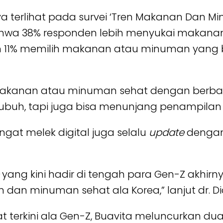
unya terlihat pada survei ‘Tren Makanan Dan 
hwa 38% responden lebih menyukai makanan
dan 11% memilih makanan atau minuman yan
i makanan atau minuman sehat dengan berb
buh, tapi juga bisa menunjang penampilan m
gat melek digital juga selalu
update
dengan 
e
yang kini hadir di tengah para Gen-Z akhi
 dan minuman sehat ala Korea,” lanjut dr.
t terkini ala Gen-Z, Buavita meluncurkan dua 