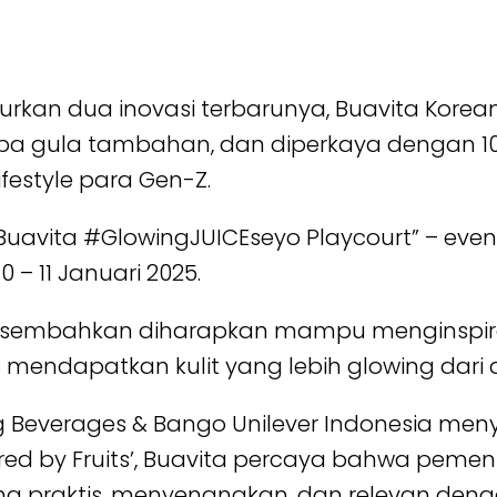
urkan dua inovasi terbarunya, Buavita Korea
anpa gula tambahan, dan diperkaya dengan 1
estyle para Gen-Z.
 “Buavita #GlowingJUICEseyo Playcourt” – ev
0 – 11 Januari 2025.
ipersembahkan diharapkan mampu menginspir
gus mendapatkan kulit yang lebih glowing dar
ing Beverages & Bango Unilever Indonesia m
ered by Fruits’, Buavita percaya bahwa pemen
ng praktis, menyenangkan, dan relevan de