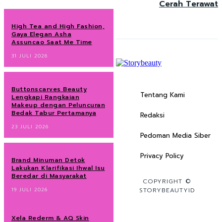
Cerah Terawat
High Tea and High Fashion,
Gaya Elegan Asha
Assuncao Saat Me Time
31 JULI 2026
Buttonscarves Beauty
Tentang Kami
Lengkapi Rangkaian
Makeup dengan Peluncuran
Bedak Tabur Pertamanya
Redaksi
23 JULI 2026
Pedoman Media Siber
Privacy Policy
Brand Minuman Detok
Lakukan Klarifikasi Ihwal Isu
Beredar di Masyarakat
COPYRIGHT ©
19 JULI 2026
STORYBEAUTYID
Xela Rederm & AQ Skin