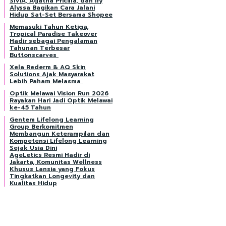
SIVIA, Agatha Pricilla, dan Ify
Alyssa Bagikan Cara Jalani
Hidup Sat-Set Bersama Shopee
Memasuki Tahun Ketiga,
Tropical Paradise Takeover
Hadir sebagai Pengalaman
Tahunan Terbesar
Buttonscarves
Xela Rederm & AQ Skin
Solutions Ajak Masyarakat
Lebih Paham Melasma
Optik Melawai Vision Run 2026
Rayakan Hari Jadi Optik Melawai
ke-45 Tahun
Gentem Lifelong Learning
Group Berkomitmen
Membangun Keterampilan dan
Kompetensi Lifelong Learning
Sejak Usia Dini
AgeLetics Resmi Hadir di
Jakarta, Komunitas Wellness
Khusus Lansia yang Fokus
Tingkatkan Longevity dan
Kualitas Hidup