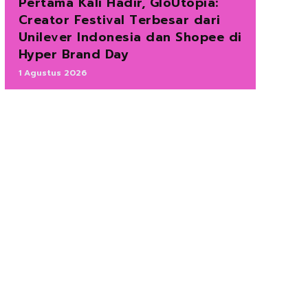
Pertama Kali Hadir, GloUtopia:
Creator Festival Terbesar dari
Unilever Indonesia dan Shopee di
Hyper Brand Day
1 Agustus 2026