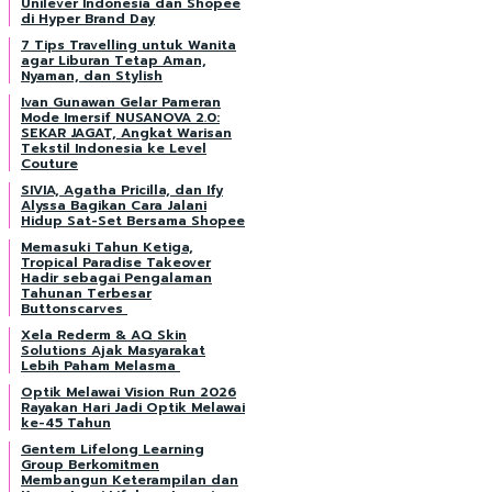
Unilever Indonesia dan Shopee
di Hyper Brand Day
7 Tips Travelling untuk Wanita
agar Liburan Tetap Aman,
Nyaman, dan Stylish
Ivan Gunawan Gelar Pameran
Mode Imersif NUSANOVA 2.0:
SEKAR JAGAT, Angkat Warisan
Tekstil Indonesia ke Level
Couture
SIVIA, Agatha Pricilla, dan Ify
Alyssa Bagikan Cara Jalani
Hidup Sat-Set Bersama Shopee
Memasuki Tahun Ketiga,
Tropical Paradise Takeover
Hadir sebagai Pengalaman
Tahunan Terbesar
Buttonscarves
Xela Rederm & AQ Skin
Solutions Ajak Masyarakat
Lebih Paham Melasma
Optik Melawai Vision Run 2026
Rayakan Hari Jadi Optik Melawai
ke-45 Tahun
Gentem Lifelong Learning
Group Berkomitmen
Membangun Keterampilan dan