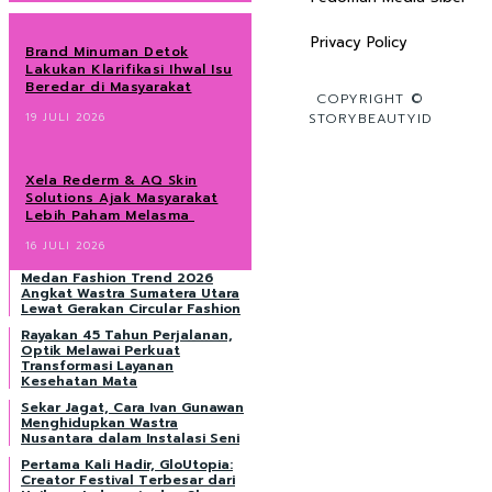
Privacy Policy
Brand Minuman Detok
Lakukan Klarifikasi Ihwal Isu
Beredar di Masyarakat
COPYRIGHT ©
19 JULI 2026
STORYBEAUTYID
Xela Rederm & AQ Skin
Solutions Ajak Masyarakat
Lebih Paham Melasma
16 JULI 2026
Medan Fashion Trend 2026
Angkat Wastra Sumatera Utara
Lewat Gerakan Circular Fashion
Rayakan 45 Tahun Perjalanan,
Optik Melawai Perkuat
Transformasi Layanan
Kesehatan Mata
Sekar Jagat, Cara Ivan Gunawan
Menghidupkan Wastra
Nusantara dalam Instalasi Seni
Pertama Kali Hadir, GloUtopia:
Creator Festival Terbesar dari